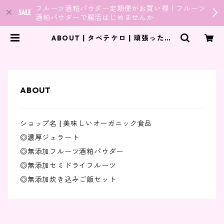
フルーツ酒粕パウダー定期便がお買い得！フルーツ
酒粕パウダーで腸活はじめませんか
ABOUT | タベテケロ | 頑張った分
だけ健康で美しく | 東北の無添加・
オーガニック食品を世界に
ABOUT
ショップ名 | 美味しいオーガニック食品
◎濃厚ジェラート
◎無添加フルーツ酒粕パウダー
◎無添加セミドライフルーツ
◎無添加炊き込みご飯セット